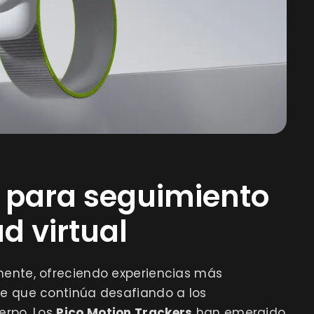
s para seguimiento
d virtual
amente, ofreciendo experiencias más
ve que continúa desafiando a los
erpo. Los
Pico Motion Trackers
han emergido