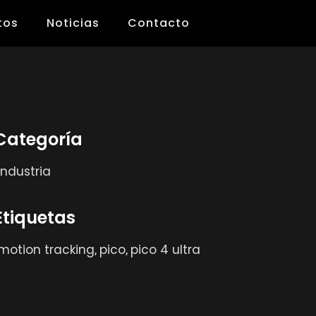
tos
Noticias
Contacto
Categoría
Industria
Etiquetas
motion tracking
pico
pico 4 ultra
,
,