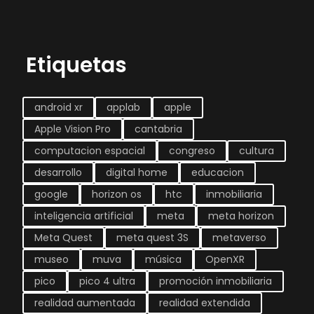
Etiquetas
android xr
applab
apple
Apple Vision Pro
cantabria
computacion espacial
congreso
cultura
desarrollo
digital home
educacion
google
horizon os
htc
inmobiliaria
inteligencia artificial
meta
meta horizon
Meta Quest
meta quest 3S
metaverso
museo
muva
música
OpenXR
pico
pico 4 ultra
promoción inmobiliaria
realidad aumentada
realidad extendida