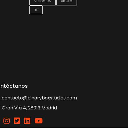
visionOS
viture
xr
ntáctanos
contacto@binaryboxstudios.com
Gran Vía 4, 28013 Madrid