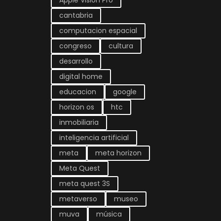
Apple Vision Pro
cantabria
computacion espacial
congreso
cultura
desarrollo
digital home
educacion
google
horizon os
htc
inmobiliaria
inteligencia artificial
meta
meta horizon
Meta Quest
meta quest 3S
metaverso
museo
muva
música